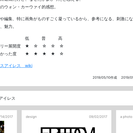
のウォン・カーウァイ的感想。
や編集、特に画角がものすごく凝っているから、参考になる、刺激にな
、魅力。
低 普 高
ーリー展開度 ★ ☆ ☆ ☆ ☆
よかった度 ★ ★ ★ ★ ☆
スアイレス wiki
2019/05/10作成
2019/
アイレス
/14/2017
design
09/02/2017
a photo