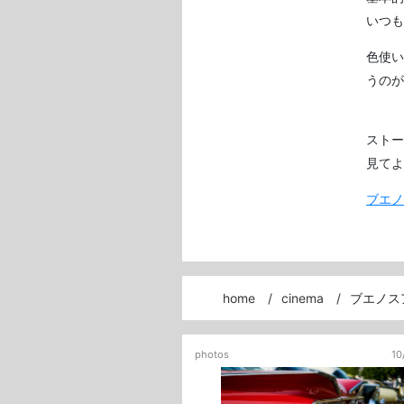
いつも
色使い
うのが
スト
見て
ブエノ
home
cinema
ブエノス
photos
10